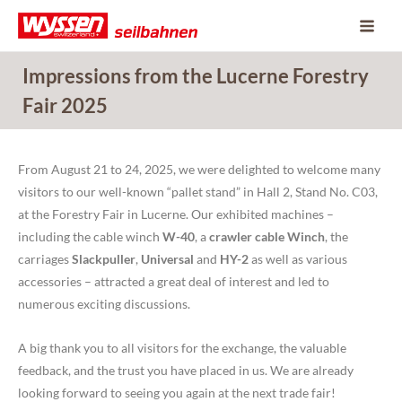
Skip
to
content
Impressions from the Lucerne Forestry
Fair 2025
From August 21 to 24, 2025, we were delighted to welcome many
visitors to our well-known “pallet stand” in Hall 2, Stand No. C03,
at the Forestry Fair in Lucerne. Our exhibited machines –
including the cable winch
W-40
, a
crawler cable Winch
, the
carriages
Slackpuller
,
Universal
and
HY-2
as well as various
accessories – attracted a great deal of interest and led to
numerous exciting discussions.
A big thank you to all visitors for the exchange, the valuable
feedback, and the trust you have placed in us. We are already
looking forward to seeing you again at the next trade fair!