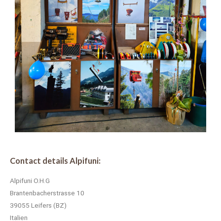
Contact details Alpifuni:
Alpifuni O.H.G
Brantenbacherstrasse 10
39055 Leifers (BZ)
Italien