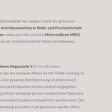
e Seitenwände hat, wodurch dank der grösseren
s
Antriebsmaschine in Wald- und Forstwirtschaft
ler
sowie auch mit unserem
Motorseilkran MSK2
uch als Umlaufantrieb bei Materialseilbahnen
iebene Abgasstufe V.
Er ist mit einem
Der bei uns verbaute Motor ist mit 55kW Leistung so
 Der gesamte Antriebsstrang ist elektronisch
ützen und Endpunkte können einfach eingegeben
kg leichte Seilwinde (je nach Anbauteilen/Optionen)
ineren Hubschraubern transportiert werden kann. Die
rwendung auch über Funk gesteuert werden. Wird