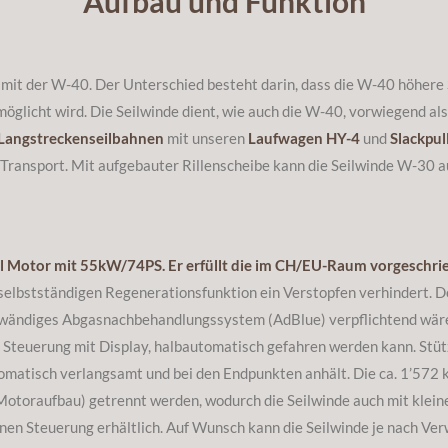
Aufbau und Funktion
 mit der W-40. Der Unterschied besteht darin, dass die W-40 höher
öglicht wird. Die Seilwinde dient, wie auch die W-40, vorwiegend al
 Langstreckenseilbahnen
mit unseren
Laufwagen HY-4
und
Slackpul
 Transport. Mit aufgebauter Rillenscheibe kann die Seilwinde W-30 a
el Motor mit 55kW/74PS. Er erfüllt die im CH/EU-Raum vorgeschr
r selbstständigen Regenerationsfunktion ein Verstopfen verhindert. 
fwändiges Abgasnachbehandlungssystem (AdBlue) verpflichtend wäre.
n Steuerung mit Display, halbautomatisch gefahren werden kann. St
tomatisch verlangsamt und bei den Endpunkten anhält. Die ca. 1’572 
d Motoraufbau) getrennt werden, wodurch die Seilwinde auch mit kle
nen Steuerung erhältlich. Auf Wunsch kann die Seilwinde je nach Ve