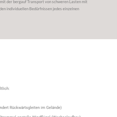
womit der bergauf Transport von schweren Lasten mit
den individuellen Bedürfnissen jedes einzelnen
tlich:
indert Rückwärtsgleiten im Gelände)