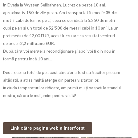
în Elveția la Wyssen Seilbahnen. Lucrez de peste
10 ani
,
aproximativ
150
de zile pe an. Am transportat în medie
35 de
metri cubi
de lemne pe zi, ceea ce se ridică la 5.250 de metri
cubi pe an și un total de
52'500 de metri cubi
în 10 ani. La un
preț mediu de 42,00 EUR, acest lucru are ca rezultat venituri
de peste
2,2 milioane EUR
.
După târg voi merge la recondiționare și apoi voi fi din nou în
formă pentru încă 10 ani...
Deoarece nu totul de pe acest cărucior a fost strălucitor precum
altădată, a atras multă atenție din partea vizitatorilor.
În ciuda temperaturilor ridicate, am primit mulți oaspeți la standul
nostru, cărora le mulțumim pentru vizită!
Link către pagina web a Interforst