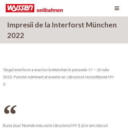
Skip
to
content
Impresii de la Interforst München
2022
Târgul Interforst a avut loc la München în perioada 17 – 20 iulie
2022. Punctul culminant al acestui an: căruciorul recondiționat HY-
2:
Buna ziua! Numele meu este căruciorul HY-2 și m-am născut