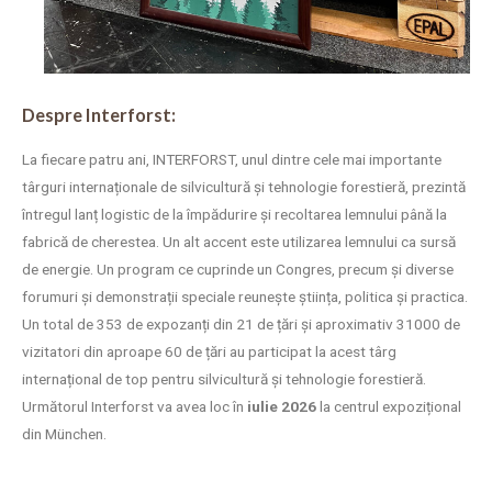
Despre Interforst:
La fiecare patru ani, INTERFORST, unul dintre cele mai importante
târguri internaționale de silvicultură și tehnologie forestieră, prezintă
întregul lanț logistic de la împădurire și recoltarea lemnului până la
fabrică de cherestea. Un alt accent este utilizarea lemnului ca sursă
de energie. Un program ce cuprinde un Congres, precum și diverse
forumuri și demonstrații speciale reunește știința, politica și practica.
Un total de 353 de expozanți din 21 de țări și aproximativ 31000 de
vizitatori din aproape 60 de țări au participat la acest târg
internațional de top pentru silvicultură și tehnologie forestieră.
Următorul Interforst va avea loc în
iulie 2026
la centrul expozițional
din München.