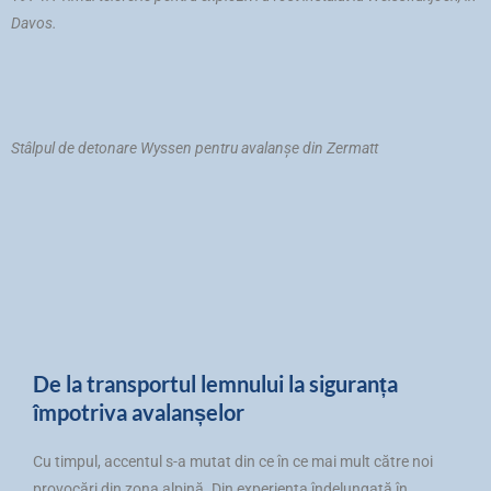
Davos.
Stâlpul de detonare Wyssen pentru avalanșe din Zermatt
De la transportul lemnului la siguranța
împotriva avalanșelor
Cu timpul, accentul s-a mutat din ce în ce mai mult către noi
provocări din zona alpină. Din experiența îndelungată în