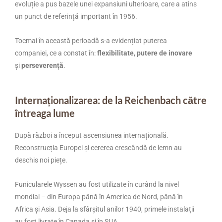
evoluție a pus bazele unei expansiuni ulterioare, care a atins
un punct de referință important în 1956.
Tocmai în această perioadă s-a evidențiat puterea
companiei, ce a constat în:
flexibilitate, putere de inovare
și
perseverență
.
Internaționalizarea: de la Reichenbach către
întreaga lume
După război a început ascensiunea internațională.
Reconstrucția Europei și cererea crescândă de lemn au
deschis noi piețe.
Funicularele Wyssen au fost utilizate în curând la nivel
mondial – din Europa până în America de Nord, până în
Africa și Asia. Deja la sfârșitul anilor 1940, primele instalații
au fost livrate în Canada și în SUA.