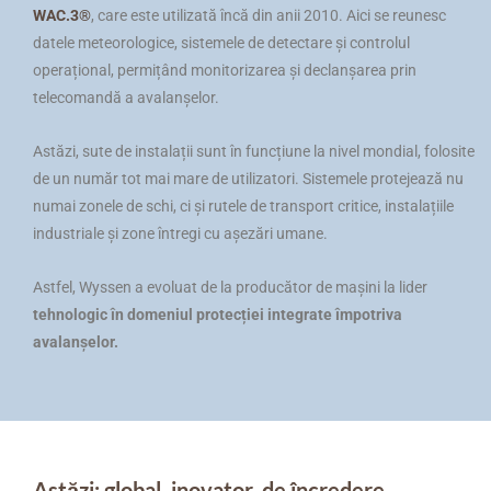
WAC.3®
, care este utilizată încă din anii 2010. Aici se reunesc
datele meteorologice, sistemele de detectare și controlul
operațional, permițând monitorizarea și declanșarea prin
telecomandă a avalanșelor.
Astăzi, sute de instalații sunt în funcțiune la nivel mondial, folosite
de un număr tot mai mare de utilizatori. Sistemele protejează nu
numai zonele de schi, ci și rutele de transport critice, instalațiile
industriale și zone întregi cu așezări umane.
Astfel, Wyssen a evoluat de la producător de mașini la lider
tehnologic în domeniul protecției integrate împotriva
avalanșelor.
Astăzi: global, inovator, de încredere