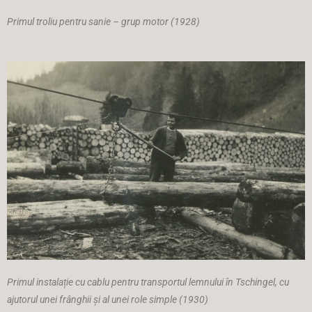
Primul troliu pentru sanie – grup motor (1928)
Primul instalație cu cablu pentru transportul lemnului în Tschingel, cu
ajutorul unei frânghii și al unei role simple (1930)