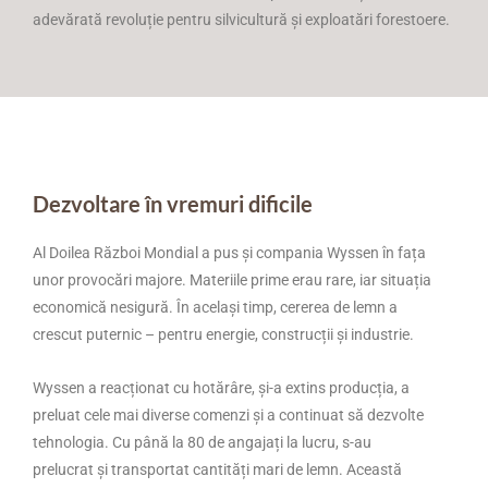
adevărată revoluție pentru silvicultură și exploatări forestoere.
Dezvoltare în vremuri dificile
Al Doilea Război Mondial a pus și compania Wyssen în fața
unor provocări majore. Materiile prime erau rare, iar situația
economică nesigură. În același timp, cererea de lemn a
crescut puternic – pentru energie, construcții și industrie.
Wyssen a reacționat cu hotărâre, și-a extins producția, a
preluat cele mai diverse comenzi și a continuat să dezvolte
tehnologia. Cu până la 80 de angajați la lucru, s-au
prelucrat și transportat cantități mari de lemn. Această