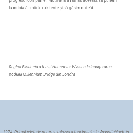
progresul companiei. Motivația a rămas aceeași: să punem
la îndoială limitele existente și să găsim noi căi.
Regina Elisabeta a II-a și Hanspeter Wyssen la inaugurarea
podului Millennium Bridge din Londra
1974: Primul teleferic pentru explozivi a fost instalat la Weissfluhjoch, în