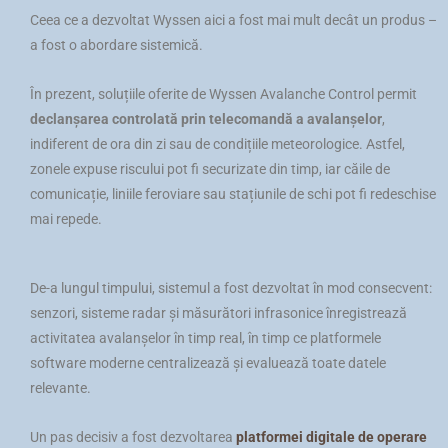
Ceea ce a dezvoltat Wyssen aici a fost mai mult decât un produs –
a fost o abordare sistemică.
În prezent, soluțiile oferite de Wyssen Avalanche Control permit
declanșarea controlată prin telecomandă a avalanșelor
,
indiferent de ora din zi sau de condițiile meteorologice. Astfel,
zonele expuse riscului pot fi securizate din timp, iar căile de
comunicație, liniile feroviare sau stațiunile de schi pot fi redeschise
mai repede.
De-a lungul timpului, sistemul a fost dezvoltat în mod consecvent:
senzori, sisteme radar și măsurători infrasonice înregistrează
activitatea avalanșelor în timp real, în timp ce platformele
software moderne centralizează și evaluează toate datele
relevante.
Un pas decisiv a fost dezvoltarea
platformei digitale de operare