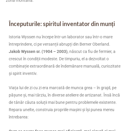
zona montană.
Începuturile: spiritul inventator din munți
Istoria Wyssen nu începe într-un laborator sau într-o mare
întreprindere, ci pe versanții abrupți din Berner Oberland.
Jakob Wyssen sr. (1904 – 2003)
, născut ca fiu de fermier, a
crescut în condiții modeste. De timpuriu, el a dezvoltat o
combinație extraordinară de îndemânare manuală, curiozitate
și spirit inventiv.
Viața lui de zi cu zi era marcată de munca grea – în grajd, pe
pășune și, mai târziu, în diverse ateliere de artizanat. Însă încă
de tânăr căuta soluții mai bune pentru problemele existente.
Repara unelte, construia propriile mașini și își punea mereu
întrebarea: