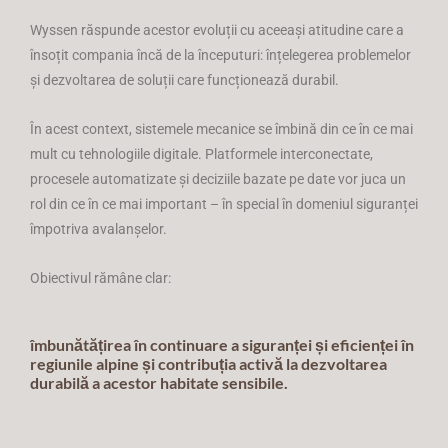
Wyssen răspunde acestor evoluții cu aceeași atitudine care a
însoțit compania încă de la începuturi: înțelegerea problemelor
și dezvoltarea de soluții care funcționează durabil.
În acest context, sistemele mecanice se îmbină din ce în ce mai
mult cu tehnologiile digitale. Platformele interconectate,
procesele automatizate și deciziile bazate pe date vor juca un
rol din ce în ce mai important – în special în domeniul siguranței
împotriva avalanșelor.
Obiectivul rămâne clar:
îmbunătățirea în continuare a siguranței și eficienței în
regiunile alpine și contribuția activă la dezvoltarea
durabilă a acestor habitate sensibile.