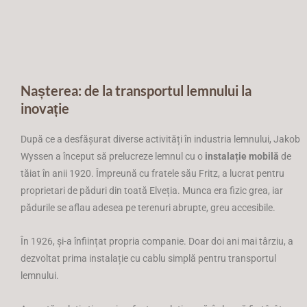
Nașterea: de la transportul lemnului la
inovație
După ce a desfășurat diverse activități în industria lemnului, Jakob
Wyssen a început să prelucreze lemnul cu o
instalație mobilă
de
tăiat în anii 1920. Împreună cu fratele său Fritz, a lucrat pentru
proprietari de păduri din toată Elveția. Munca era fizic grea, iar
pădurile se aflau adesea pe terenuri abrupte, greu accesibile.
În 1926, și-a înființat propria companie. Doar doi ani mai târziu, a
dezvoltat prima instalație cu cablu simplă pentru transportul
lemnului.