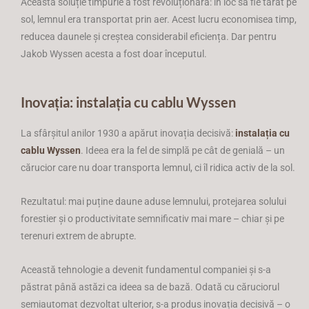
Această soluție timpurie a fost revoluționară: în loc să fie târât pe
sol, lemnul era transportat prin aer. Acest lucru economisea timp,
reducea daunele și creștea considerabil eficiența. Dar pentru
Jakob Wyssen acesta a fost doar începutul.
Inovația: instalația cu cablu Wyssen
La sfârșitul anilor 1930 a apărut inovația decisivă:
instalația cu
cablu Wyssen
. Ideea era la fel de simplă pe cât de genială – un
cărucior care nu doar transporta lemnul, ci îl ridica activ de la sol.
Rezultatul: mai puține daune aduse lemnului, protejarea solului
forestier și o productivitate semnificativ mai mare – chiar și pe
terenuri extrem de abrupte.
Această tehnologie a devenit fundamentul companiei și s-a
păstrat până astăzi ca ideea sa de bază. Odată cu căruciorul
semiautomat dezvoltat ulterior, s-a produs inovația decisivă – o