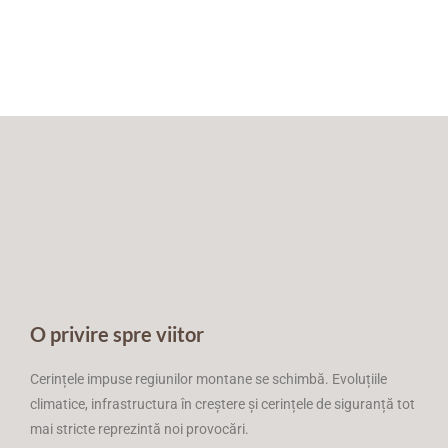
O privire spre viitor
Cerințele impuse regiunilor montane se schimbă. Evoluțiile
climatice, infrastructura în creștere și cerințele de siguranță tot
mai stricte reprezintă noi provocări.